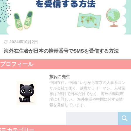
2024年10月2日
海外在住者が日本の携帯番号でSMSを受信する方法
プロフィール
旅ねこ先生
中国在住。中国にいながら東京の人事系コン
サル会社で働く、越境サラリーマン。人材業
界は7年目で日本だけでなく、海外の転職市
場にも詳しい。 海外生活や中国に関する情
報を発信しています。
カテゴリー